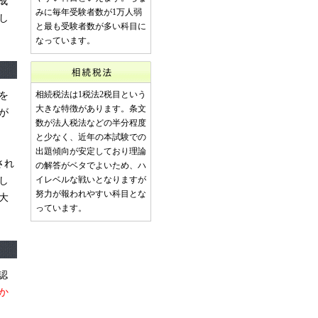
成
みに毎年受験者数が1万人弱
し
と最も受験者数が多い科目に
なっています。
を
相続税法は1税法2税目という
大きな特徴があります。条文
が
数が法人税法などの半分程度
と少なく、近年の本試験での
出題傾向が安定しており理論
され
の解答がベタでよいため、ハ
し
イレベルな戦いとなりますが
努力が報われやすい科目とな
大
っています。
認
か