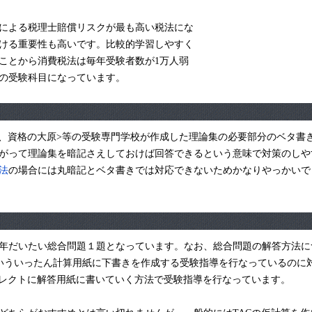
による税理士賠償リスクが最も高い税法にな
ける重要性も高いです。比較的学習しやすく
ことから消費税法は毎年受験者数が1万人弱
の受験科目になっています。
C、資格の大原>等の受験専門学校が作成した理論集の必要部分のベタ書
がって理論集を暗記さえしておけば回答できるという意味で対策のしや
法
の場合には丸暗記とベタ書きでは対応できないためかなりやっかいで
年だいたい総合問題１題となっています。なお、総合問題の解答方法に
いういったん計算用紙に下書きを作成する受験指導を行なっているのに
イレクトに解答用紙に書いていく方法で受験指導を行なっています。