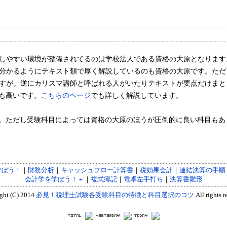
しやすい環境が整備されてるのは学校法人である資格の大原となります
分かるようにテキスト類で厚く解説しているのも資格の大原です。ただ
すが。逆にカリスマ講師と呼ばれる人がいたりテキストが要点だけまと
質も高いです。
こちらのページ
でも詳しく解説しています。
す。ただし受験科目によっては資格の大原のほうが圧倒的に良い科目もあ
学ぼう！
｜
財務分析
｜
キャッシュフロー計算書
｜
税効果会計
｜
連結決算の手順
会計学を学ぼう！＋
｜
複式簿記
｜
電卓左手打ち
｜
決算書雛形
ght (C) 2014
必見！税理士試験各受験科目の特徴と科目選択のコツ
All rights r