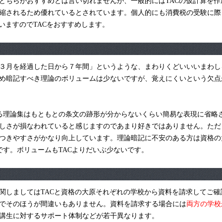
どちらがおすすめとは言い切れませんが、一般的にはTACの仮計算を作
縮されるため優れているとされています。個人的にも消費税の受験に際
いますのでTACをおすすめします。
３月を経過した日から７年間」というような、まわりくどいいいまわし
め暗記すべき理論のボリュームは少ないですが、覚えにくいという欠点
る理論集はもともとの条文の跡形が分からないくらい簡易な表現に省略
しさが損なわれていると感じますのであまり好きではありません。ただ
つきやすさがかなり向上しています。理論暗記に不安のある方は資格の
です。ボリュームもTACよりだいぶ少ないです。
関しましてはTACと資格の大原それぞれの学校から資料を請求してご確
でそのほうが間違いもありません。資料を請求する場合には
両方の学校
講生に対するサポート体制などが若干異なります。