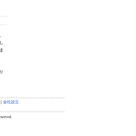
。
し
ま
り
｜
会社設立
eserved.