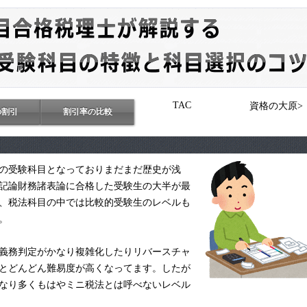
TAC
資格の大原>
の割引
割引率の比較
験の受験科目となっておりまだまだ歴史が浅
記論財務諸表論に合格した受験生の大半が最
、税法科目の中では比較的受験生のレベルも
。
義務判定がかなり複雑化したりリバースチャ
とどんどん難易度が高くなってます。したが
なり多くもはやミニ税法とは呼べないレベル