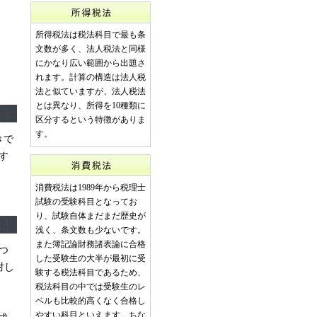
所得税法は税法科目で最も条
文数が多く、法人税法と同様
にかなり広い範囲から出題さ
れます。計算の構造は法人税
法と似ていますが、法人税法
とは異なり、所得を10種類に
区分するという特徴がありま
す。
きで
す
消費税法は1989年から税理士
試験の受験科目となってお
り、試験自体まだまだ歴史が
浅く、条文数も少ないです。
また簿記論財務諸表論に合格
つ
した受験生の大半が最初に受
対し
験する税法科目であるため、
税法科目の中では受験生のレ
ベルも比較的高くなく合格し
やすい科目といえます。ちな